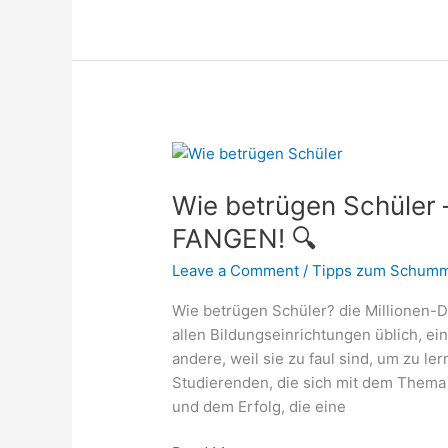
Wie
betrügen
Wie betrügen Schüler 
Schüler
–
FANGEN! 🔍
➡️
Leave a Comment
/
Tipps zum Schumm
HIER
ALLES,
Wie betrügen Schüler? die Millionen-Dol
UM
allen Bildungseinrichtungen üblich, e
SIE
andere, weil sie zu faul sind, um zu l
ZU
Studierenden, die sich mit dem Thema
FANGEN!
und dem Erfolg, die eine
🔍