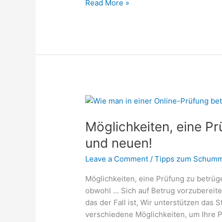
Read More »
Möglichkeiten,
eine
Möglichkeiten, eine Pr
Prüfung
zu
und neuen!
betrügen:
Leave a Comment
/
Tipps zum Schumm
Die
besten
Möglichkeiten, eine Prüfung zu betrüg
und
obwohl … Sich auf Betrug vorzubereiten
neuen!
das der Fall ist, Wir unterstützen das
verschiedene Möglichkeiten, um Ihre 