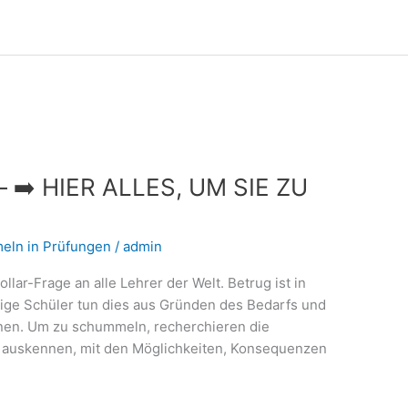
– ➡️ HIER ALLES, UM SIE ZU
eln in Prüfungen
/
admin
lar-Frage an alle Lehrer der Welt. Betrug ist in
inige Schüler tun dies aus Gründen des Bedarfs und
ernen. Um zu schummeln, recherchieren die
 auskennen, mit den Möglichkeiten, Konsequenzen