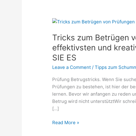
Tricks
zum
Tricks zum Betrügen v
Betrügen
von
effektivsten und krea
Prüfungen
SIE ES
–
die
Leave a Comment
/
Tipps zum Schumm
effektivsten
Prüfung Betrugstricks. Wenn Sie suche
und
Prüfungen zu bestehen, ist hier der b
kreativsten
lernen. Bevor wir anfangen zu reden u
Methoden
Betrug wird nicht unterstütztWir schre
–
[…]
LERNEN
SIE
Read More »
ES