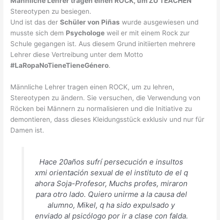
Männliche Lehrer tragen einen ROCK, um ZU TEACHEN
Stereotypen zu besiegen.
Und ist das der
Schüler von Piñas
wurde ausgewiesen und
musste sich dem
Psychologe
weil er mit einem Rock zur
Schule gegangen ist. Aus diesem Grund initiierten mehrere
Lehrer diese Vertreibung unter dem Motto
#LaRopaNoTieneTieneGénero
.
Männliche Lehrer tragen einen ROCK, um zu lehren,
Stereotypen zu ändern. Sie versuchen, die Verwendung von
Röcken bei Männern zu normalisieren und die Initiative zu
demontieren, dass dieses Kleidungsstück exklusiv und nur für
Damen ist.
Hace 20años sufrí persecución e insultos
xmi orientación sexual de el instituto de el q
ahora Soja-Profesor, Muchs profes, miraron
para otro lado. Quiero unirme a la causa del
alumno, Mikel, q ha sido expulsado y
enviado al psicólogo por ir a clase con falda.