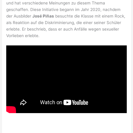
und hat verschiedene Meinungen zu diesem Thema
geschaffen. Diese Initiative begann im Jahr 2020, nachdem
der Ausbilder
José Piñas
besuchte die Klasse mit einem Rock,
als Reaktion auf die Diskriminierung, die einer seiner Schüler
erlebte. Er beschrieb, dass er auch Anfälle wegen sexueller
Vorlieben erlebte.