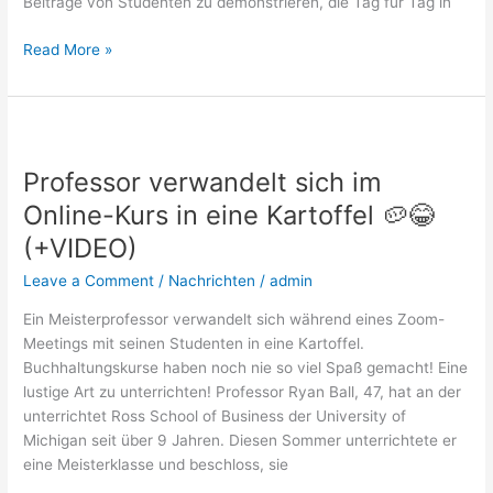
Beiträge von Studenten zu demonstrieren, die Tag für Tag in
Read More »
Professor
verwandelt
Professor verwandelt sich im
sich
im
Online-Kurs in eine Kartoffel 🥔😂
Online-
(+VIDEO)
Kurs
in
Leave a Comment
/
Nachrichten
/
admin
eine
Ein Meisterprofessor verwandelt sich während eines Zoom-
Kartoffel
Meetings mit seinen Studenten in eine Kartoffel.
🥔
Buchhaltungskurse haben noch nie so viel Spaß gemacht! Eine
😂
lustige Art zu unterrichten! Professor Ryan Ball, 47, hat an der
(+VIDEO)
unterrichtet Ross School of Business der University of
Michigan seit über 9 Jahren. Diesen Sommer unterrichtete er
eine Meisterklasse und beschloss, sie