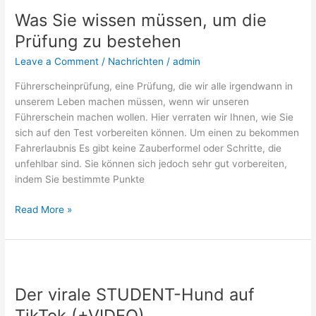
Sie
Was Sie wissen müssen, um die
wissen
müssen,
Prüfung zu bestehen
um
Leave a Comment
/
Nachrichten
/
admin
die
Prüfung
Führerscheinprüfung, eine Prüfung, die wir alle irgendwann in
zu
unserem Leben machen müssen, wenn wir unseren
bestehen
Führerschein machen wollen. Hier verraten wir Ihnen, wie Sie
sich auf den Test vorbereiten können. Um einen zu bekommen
Fahrerlaubnis Es gibt keine Zauberformel oder Schritte, die
unfehlbar sind. Sie können sich jedoch sehr gut vorbereiten,
indem Sie bestimmte Punkte
Read More »
Der
virale
Der virale STUDENT-Hund auf
STUDENT-
Hund
TikTok (+VIDEO)