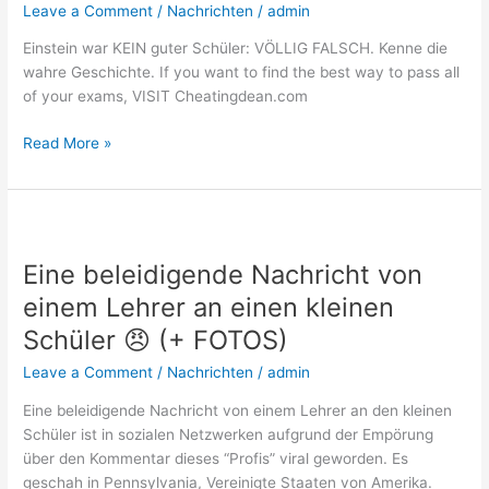
FALSCH.
Leave a Comment
/
Nachrichten
/
admin
Kenne
Einstein war KEIN guter Schüler: VÖLLIG FALSCH. Kenne die
die
wahre Geschichte. If you want to find the best way to pass all
wahre
of your exams, VISIT Cheatingdean.com
Geschichte.
Read More »
Eine
beleidigende
Eine beleidigende Nachricht von
Nachricht
von
einem Lehrer an einen kleinen
einem
Schüler 😠 (+ FOTOS)
Lehrer
an
Leave a Comment
/
Nachrichten
/
admin
einen
Eine beleidigende Nachricht von einem Lehrer an den kleinen
kleinen
Schüler ist in sozialen Netzwerken aufgrund der Empörung
Schüler
über den Kommentar dieses “Profis” viral geworden. Es
😠
geschah in Pennsylvania, Vereinigte Staaten von Amerika.
(+