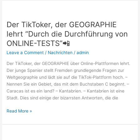
Der
TikToker,
Der TikToker, der GEOGRAPHIE
der
GEOGRAPHIE
lehrt “Durch die Durchführung von
lehrt
ONLINE-TESTS”📲
“Durch
die
Leave a Comment
/
Nachrichten
/
admin
Durchführung
Der TikToker, der GEOGRAPHIE über Online-Plattformen lehrt.
von
Der junge Spanier stellt Fremden grundlegende Fragen zur
ONLINE-
Weltgeographie und lädt sie auf die TikTok-Plattform hoch. –
TESTS”📲
Nennen Sie ein Gebiet, das mit dem Buchstaben C beginnt. –
Caracas ist es ein land? – Kantabrien. – Kantabrien ist eine
Stadt. Dies sind einige der bizarrsten Antworten, die die
Read More »
Was