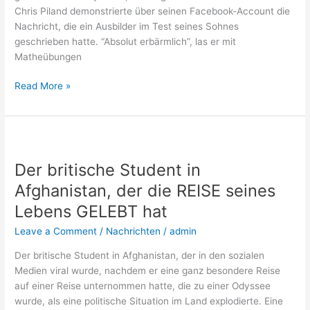
Chris Piland demonstrierte über seinen Facebook-Account die
FOTOS)
Nachricht, die ein Ausbilder im Test seines Sohnes
geschrieben hatte. “Absolut erbärmlich”, las er mit
Matheübungen
Read More »
Der
britische
Der britische Student in
Student
in
Afghanistan, der die REISE seines
Afghanistan,
Lebens GELEBT hat
der
die
Leave a Comment
/
Nachrichten
/
admin
REISE
Der britische Student in Afghanistan, der in den sozialen
seines
Medien viral wurde, nachdem er eine ganz besondere Reise
Lebens
auf einer Reise unternommen hatte, die zu einer Odyssee
GELEBT
wurde, als eine politische Situation im Land explodierte. Eine
hat