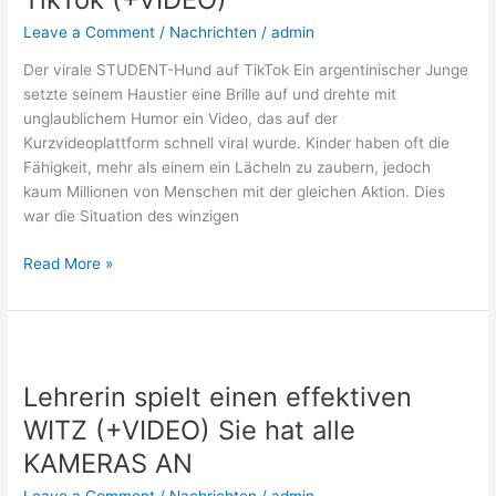
auf
Leave a Comment
/
Nachrichten
/
admin
TikTok
(+VIDEO)
Der virale STUDENT-Hund auf TikTok Ein argentinischer Junge
setzte seinem Haustier eine Brille auf und drehte mit
unglaublichem Humor ein Video, das auf der
Kurzvideoplattform schnell viral wurde. Kinder haben oft die
Fähigkeit, mehr als einem ein Lächeln zu zaubern, jedoch
kaum Millionen von Menschen mit der gleichen Aktion. Dies
war die Situation des winzigen
Read More »
Lehrerin
spielt
Lehrerin spielt einen effektiven
einen
effektiven
WITZ (+VIDEO) Sie hat alle
WITZ
KAMERAS AN
(+VIDEO)
Sie