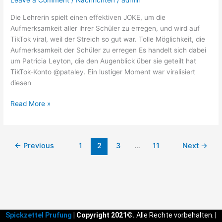
Leave a Comment
/
Nachrichten
/
admin
hat
Die Lehrerin spielt einen effektiven JOKE, um die
alle
Aufmerksamkeit aller ihrer Schüler zu erregen, und wird auf
KAMERAS
TikTok viral, weil der Streich so gut war. Tolle Möglichkeit, die
AN
Aufmerksamkeit der Schüler zu erregen Es handelt sich dabei
um Patricia Leyton, die den Augenblick über sie geteilt hat
TikTok-Konto @pataley. Ein lustiger Moment war viralisiert
diesen
Read More »
←
Previous
1
2
3
…
11
Next
→
Spickzettel Prufung
| Copyright 2021©.
Alle Rechte vorbehalten. |