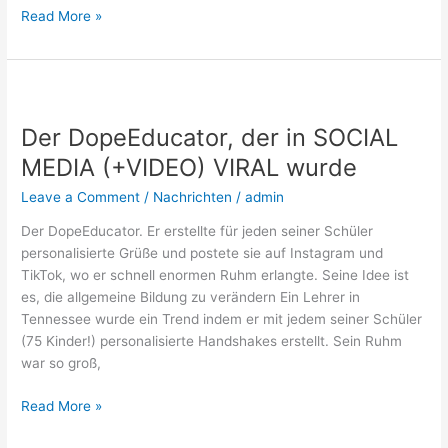
Read More »
Der
DopeEducator,
Der DopeEducator, der in SOCIAL
der
in
MEDIA (+VIDEO) VIRAL wurde
SOCIAL
Leave a Comment
/
Nachrichten
/
admin
MEDIA
(+VIDEO)
Der DopeEducator. Er erstellte für jeden seiner Schüler
VIRAL
personalisierte Grüße und postete sie auf Instagram und
wurde
TikTok, wo er schnell enormen Ruhm erlangte. Seine Idee ist
es, die allgemeine Bildung zu verändern Ein Lehrer in
Tennessee wurde ein Trend indem er mit jedem seiner Schüler
(75 Kinder!) personalisierte Handshakes erstellt. Sein Ruhm
war so groß,
Read More »